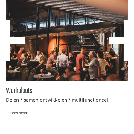
Werkplaats
Bi
Delen / samen ontwikkelen / multifunctioneel
Ve
Lees meer
L