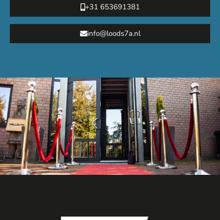
+31 653691381
info@loods7a.nl