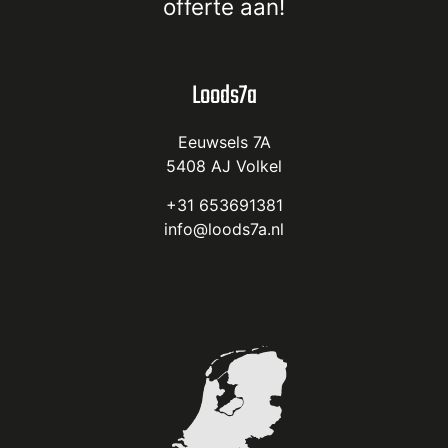
offerte
aan!
Loods7a
Eeuwsels 7A
5408 AJ Volkel
+31 653691381
info@loods7a.nl