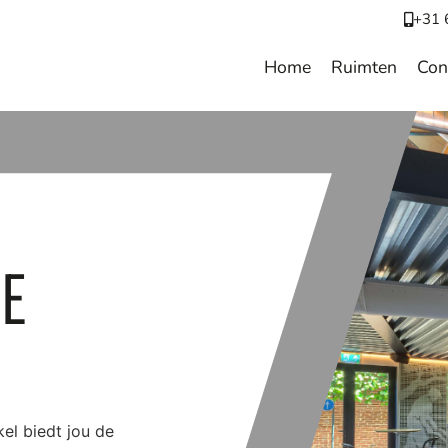
+31 
Home
Ruimten
Con
IE
kel biedt jou de