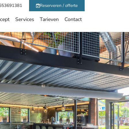
653691381
Reserveren / offerte
cept
Services
Tarieven
Contact