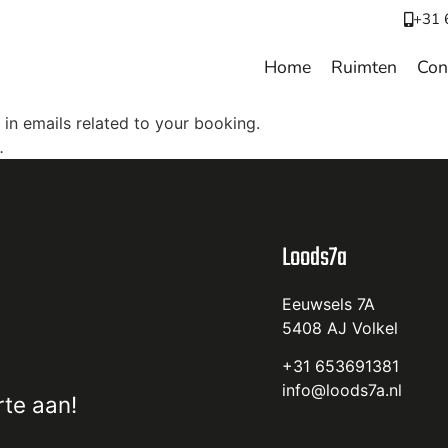
+31 
Home
Ruimten
Con
in emails related to your booking.
.
Loods7a
Eeuwsels 7A
5408 AJ Volkel
+31 653691381
info@loods7a.nl
rte
aan!